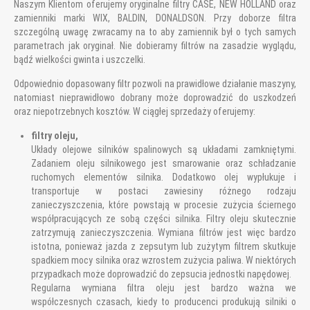
Naszym Klientom oferujemy oryginalne filtry CASE, NEW HOLLAND oraz
zamienniki marki WIX, BALDIN, DONALDSON. Przy doborze filtra
szczególną uwagę zwracamy na to aby zamiennik był o tych samych
parametrach jak oryginał. Nie dobieramy filtrów na zasadzie wyglądu,
bądź wielkości gwinta i uszczelki.
Odpowiednio dopasowany filtr pozwoli na prawidłowe działanie maszyny,
natomiast nieprawidłowo dobrany może doprowadzić do uszkodzeń
oraz niepotrzebnych kosztów. W ciągłej sprzedaży oferujemy:
filtry oleju,
Układy olejowe silników spalinowych są układami zamkniętymi.
Zadaniem oleju silnikowego jest smarowanie oraz schładzanie
ruchomych elementów silnika. Dodatkowo olej wypłukuje i
transportuje w postaci zawiesiny różnego rodzaju
zanieczyszczenia, które powstają w procesie zużycia ściernego
współpracujących ze sobą części silnika. Filtry oleju skutecznie
zatrzymują zanieczyszczenia. Wymiana filtrów jest więc bardzo
istotna, ponieważ jazda z zepsutym lub zużytym filtrem skutkuje
spadkiem mocy silnika oraz wzrostem zużycia paliwa. W niektórych
przypadkach może doprowadzić do zepsucia jednostki napędowej.
Regularna wymiana filtra oleju jest bardzo ważna we
współczesnych czasach, kiedy to producenci produkują silniki o