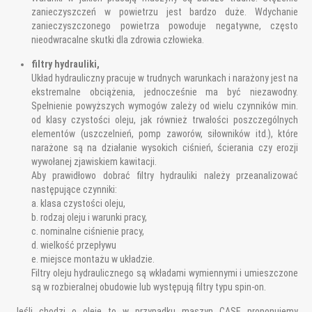
zanieczyszczeń w powietrzu jest bardzo duże. Wdychanie
zanieczyszczonego powietrza powoduje negatywne, często
nieodwracalne skutki dla zdrowia człowieka.
filtry hydrauliki,
Układ hydrauliczny pracuje w trudnych warunkach i narażony jest na
ekstremalne obciążenia, jednocześnie ma być niezawodny.
Spełnienie powyższych wymogów zależy od wielu czynników min.
od klasy czystości oleju, jak również trwałości poszczególnych
elementów (uszczelnień, pomp zaworów, siłowników itd.), które
narażone są na działanie wysokich ciśnień, ścierania czy erozji
wywołanej zjawiskiem kawitacji.
Aby prawidłowo dobrać filtry hydrauliki należy przeanalizować
następujące czynniki:
a. klasa czystości oleju,
b. rodzaj oleju i warunki pracy,
c. nominalne ciśnienie pracy,
d. wielkość przepływu
e. miejsce montażu w układzie.
Filtry oleju hydraulicznego są wkładami wymiennymi i umieszczone
są w rozbieralnej obudowie lub występują filtry typu spin-on.
Jeśli chodzi o oleje to w przypadku maszyn CASE proponujemy