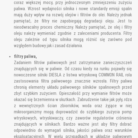
coraz większej mocy, przy jednoczesnym zmniejszeniu zużyciu
paliwa. Wzrost wydajności silnika i nowe standardy emisji spalin
mają duży wpływ na rozwój olejów i filtrów do olei. Należy jednak
pamiętać, że filtry nie zapobiegają degradacji oleju. Jest to
nieodwracalny proces chemiczny. Należy pamiętać, że olej i filtry
oleju należy wymieniać zgodnie z zaleceniami producenta. Filtry
oleju zależnie od typu silnika mogą różnić się zarówno pod
względem budowy jak i zasad działania.
filtry paliwa,
Zadaniem filtrów paliwowych jest zatrzymanie zanieczyszczeń
znajdujących się w paliwie. Od czasu kiedy na runku pojawiły się
nowoczesne silniki DIESLA z listwa wtryskową COMMON RAIL rola
zastosowania filtra paliwowego znacznie wzrosła. Filtry paliwa
chronią elementy układu paliwowego silników spalinowych przed
zbyt szybkim zużyciem. Opieszałość przy wymianie filtrów może
okazać się brzemienna w skutkach. Zabrudzenie takie jak pyły, rdza
z wewnętrznych ścian zbiorników, woda oraz żyjące w niej
mikroorganizmy mogą doprowadzić do szybkiego zużycia pomp
wtryskowych, wtryskiwaczy, czy zaworów regulatorów ciśnienia
znajdujących w silnikach. Bardzo ważne jest aby filtry dobrać
odpowiednio do wymagań silnika, jakości paliwa oraz warunków
eksploatacyjnych. W wielu przypadkach w układzie paliwowym