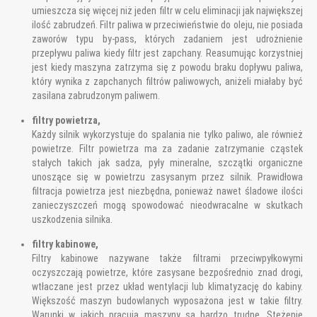
umieszcza się więcej niż jeden filtr w celu eliminacji jak największej
ilość zabrudzeń. Filtr paliwa w przeciwieństwie do oleju, nie posiada
zaworów typu by-pass, których zadaniem jest udrożnienie
przepływu paliwa kiedy filtr jest zapchany. Reasumując korzystniej
jest kiedy maszyna zatrzyma się z powodu braku dopływu paliwa,
który wynika z zapchanych filtrów paliwowych, aniżeli miałaby być
zasilana zabrudzonym paliwem.
filtry powietrza,
Każdy silnik wykorzystuje do spalania nie tylko paliwo, ale również
powietrze. Filtr powietrza ma za zadanie zatrzymanie cząstek
stałych takich jak sadza, pyły mineralne, szczątki organiczne
unoszące się w powietrzu zasysanym przez silnik. Prawidłowa
filtracja powietrza jest niezbędna, ponieważ nawet śladowe ilości
zanieczyszczeń mogą spowodować nieodwracalne w skutkach
uszkodzenia silnika.
filtry kabinowe,
Filtry kabinowe nazywane także filtrami przeciwpyłkowymi
oczyszczają powietrze, które zasysane bezpośrednio znad drogi,
wtłaczane jest przez układ wentylacji lub klimatyzację do kabiny.
Większość maszyn budowlanych wyposażona jest w takie filtry.
Warunki w jakich pracują maszyny są bardzo trudne. Stężenie