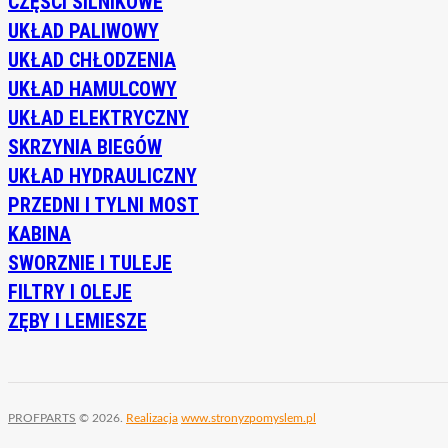
CZĘŚCI SILNIKOWE
UKŁAD PALIWOWY
UKŁAD CHŁODZENIA
UKŁAD HAMULCOWY
UKŁAD ELEKTRYCZNY
SKRZYNIA BIEGÓW
UKŁAD HYDRAULICZNY
PRZEDNI I TYLNI MOST
KABINA
SWORZNIE I TULEJE
FILTRY I OLEJE
ZĘBY I LEMIESZE
PROFPARTS
© 2026.
Realizacja
www.stronyzpomyslem.pl