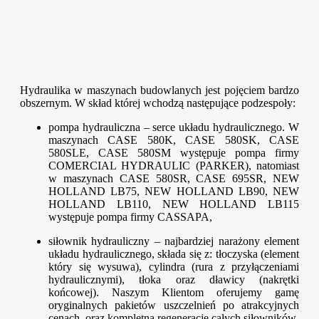
Hydraulika w maszynach budowlanych jest pojęciem bardzo
obszernym. W skład której wchodzą następujące podzespoły:
pompa hydrauliczna – serce układu hydraulicznego. W
maszynach CASE 580K, CASE 580SK, CASE
580SLE, CASE 580SM występuje pompa firmy
COMERCIAL HYDRAULIC (PARKER), natomiast
w maszynach CASE 580SR, CASE 695SR, NEW
HOLLAND LB75, NEW HOLLAND LB90, NEW
HOLLAND LB110, NEW HOLLAND LB115
występuje pompa firmy CASSAPA,
siłownik hydrauliczny – najbardziej narażony element
układu hydraulicznego, składa się z: tłoczyska (element
który się wysuwa), cylindra (rura z przyłączeniami
hydraulicznymi), tłoka oraz dławicy (nakrętki
końcowej). Naszym Klientom oferujemy gamę
oryginalnych pakietów uszczelnień po atrakcyjnych
cenach, oraz kompletną regenerację całych siłowników,