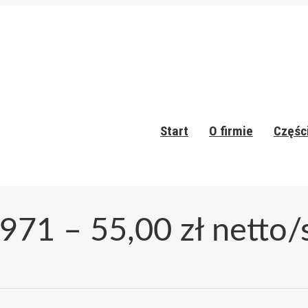
Start
O firmie
Częśc
71 – 55,00 zł netto/s