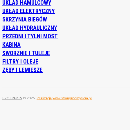
UKŁAD HAMULCOWY
UKŁAD ELEKTRYCZNY
SKRZYNIA BIEGÓW
UKŁAD HYDRAULICZNY
PRZEDNI I TYLNI MOST
KABINA
SWORZNIE I TULEJE
FILTRY I OLEJE
ZĘBY I LEMIESZE
PROFPARTS
© 2026.
Realizacja
www.stronyzpomyslem.pl