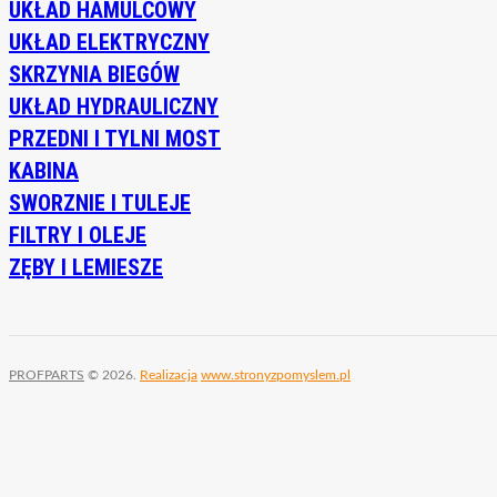
UKŁAD HAMULCOWY
UKŁAD ELEKTRYCZNY
SKRZYNIA BIEGÓW
UKŁAD HYDRAULICZNY
PRZEDNI I TYLNI MOST
KABINA
SWORZNIE I TULEJE
FILTRY I OLEJE
ZĘBY I LEMIESZE
PROFPARTS
© 2026.
Realizacja
www.stronyzpomyslem.pl